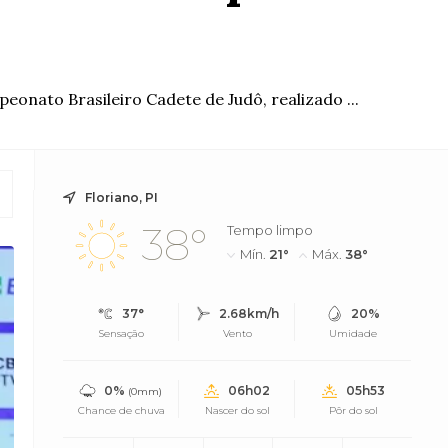
onato Brasileiro Cadete de Judô, realizado ...
Floriano, PI
38°
Tempo limpo
Mín.
21°
Máx.
38°
37°
2.68km/h
20%
Sensação
Vento
Umidade
0%
06h02
05h53
(0mm)
Chance de chuva
Nascer do sol
Pôr do sol