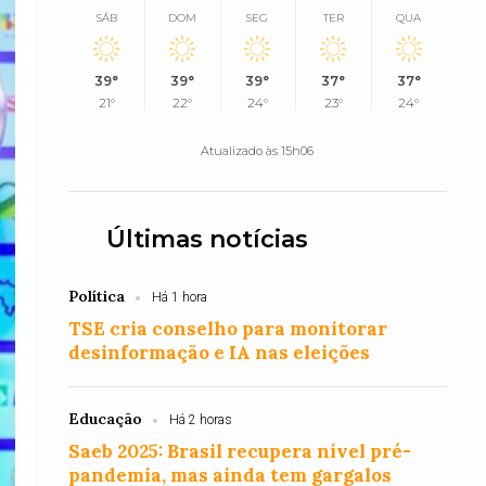
SÁB
DOM
SEG
TER
QUA
39°
39°
39°
37°
37°
21°
22°
24°
23°
24°
Atualizado às 15h06
Últimas notícias
Política
Há 1 hora
TSE cria conselho para monitorar
desinformação e IA nas eleições
Educação
Há 2 horas
Saeb 2025: Brasil recupera nível pré-
pandemia, mas ainda tem gargalos