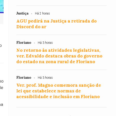
Justiça
Há 2 horas
AGU pedirá na Justiça a retirada do
Discord do ar
Floriano
Há 3 horas
o
No retorno às atividades legislativas,
ver. Edvaldo destaca obras do governo
do estado na zona rural de Floriano
Floriano
Há 3 horas
no
Ver. prof. Magno comemora sanção de
de
lei que estabelece normas de
acessibilidade e inclusão em Floriano
ma