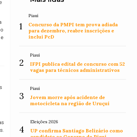
e
Piauí
a
1
Concurso da PMPI tem prova adiada
do
para dezembro, reabre inscrições e
inclui PcD
 e
Piauí
2
IFPI publica edital de concurso com 52
vagas para técnicos administrativos
s
Piauí
3
Jovem morre após acidente de
motocicleta na região de Uruçuí
Eleições 2026
as
4
s.
UP confirma Santiago Belizário como
candidato ao Governo do Piauí