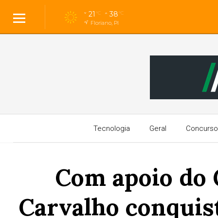
21
38
°C
°C
Floriano, PI
Tecnologia
Geral
Concurso
Com apoio do 
Carvalho conquis