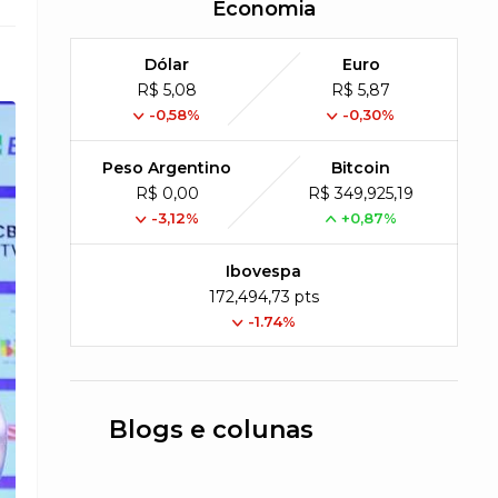
Economia
Dólar
Euro
R$ 5,08
R$ 5,87
-0,58%
-0,30%
Peso Argentino
Bitcoin
R$ 0,00
R$ 349,925,19
-3,12%
+0,87%
Ibovespa
172,494,73 pts
-1.74%
Blogs e colunas