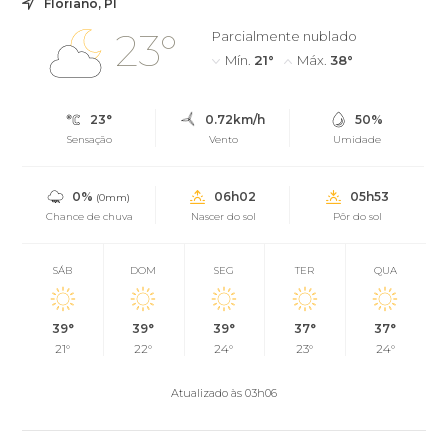
Floriano, PI
23°
Parcialmente nublado
Mín.
21°
Máx.
38°
23°
0.72km/h
50%
Sensação
Vento
Umidade
0%
06h02
05h53
(0mm)
Chance de chuva
Nascer do sol
Pôr do sol
SÁB
DOM
SEG
TER
QUA
39°
39°
39°
37°
37°
21°
22°
24°
23°
24°
Atualizado às 03h06