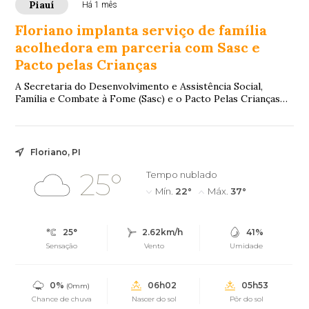
Piauí
Há 1 mês
Floriano implanta serviço de família
acolhedora em parceria com Sasc e
Pacto pelas Crianças
A Secretaria do Desenvolvimento e Assistência Social,
Família e Combate à Fome (Sasc) e o Pacto Pelas Crianças
do Piauí, em parceria com a Prefeitu...
Floriano, PI
25°
Tempo nublado
Mín.
22°
Máx.
37°
25°
2.62km/h
41%
Sensação
Vento
Umidade
0%
06h02
05h53
(0mm)
Chance de chuva
Nascer do sol
Pôr do sol