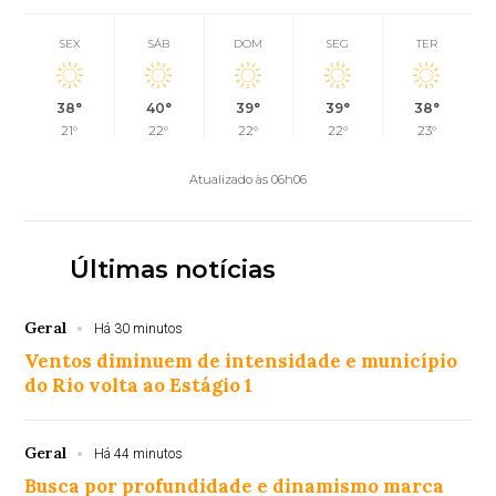
SEX
SÁB
DOM
SEG
TER
38°
40°
39°
39°
38°
21°
22°
22°
22°
23°
Atualizado às 06h06
Últimas notícias
Geral
Há 30 minutos
Ventos diminuem de intensidade e município
do Rio volta ao Estágio 1
Geral
Há 44 minutos
Busca por profundidade e dinamismo marca