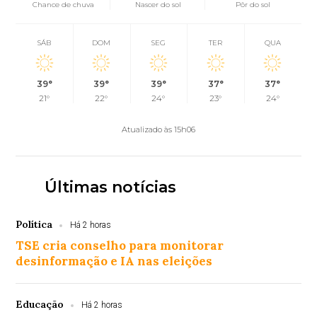
Chance de chuva
Nascer do sol
Pôr do sol
SÁB
DOM
SEG
TER
QUA
39°
39°
39°
37°
37°
21°
22°
24°
23°
24°
Atualizado às 15h06
Últimas notícias
Política
Há 2 horas
TSE cria conselho para monitorar
desinformação e IA nas eleições
Educação
Há 2 horas