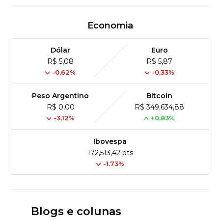
Economia
Dólar
Euro
R$ 5,08
R$ 5,87
-0,62%
-0,33%
Peso Argentino
Bitcoin
R$ 0,00
R$ 349,634,88
-3,12%
+0,83%
Ibovespa
172,513,42 pts
-1.73%
Blogs e colunas