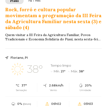
Piauí
Há 1 mês
Rock, forró e cultura popular
movimentam a programação da III Feira
da Agricultura Familiar nesta sexta (3) e
sábado (4)
Quem visitar a III Feira da Agricultura Familiar, Povos
Tradicionais e Economia Solidária do Piauí, nesta sexta-feira
(3) e no sábado (4), encontra...
Floriano, PI
38°
Tempo limpo
Mín.
21°
Máx.
38°
37°
2.68km/h
20%
Sensação
Vento
Umidade
0%
06h02
05h53
(0mm)