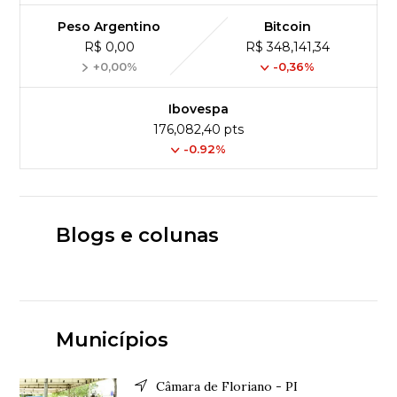
Peso Argentino
Bitcoin
R$ 0,00
R$ 348,141,34
+0,00%
-0,36%
Ibovespa
176,082,40 pts
-0.92%
Blogs e colunas
Municípios
Câmara de Floriano - PI