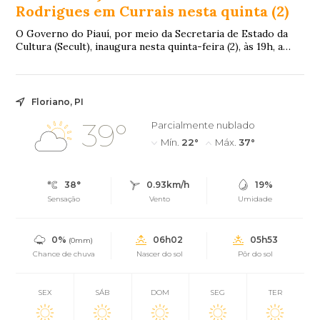
Rodrigues em Currais nesta quinta (2)
O Governo do Piauí, por meio da Secretaria de Estado da
Cultura (Secult), inaugura nesta quinta-feira (2), às 19h, a
reforma e modernização do Cent...
Floriano, PI
39°
Parcialmente nublado
Mín.
22°
Máx.
37°
38°
0.93km/h
19%
Sensação
Vento
Umidade
0%
06h02
05h53
(0mm)
Chance de chuva
Nascer do sol
Pôr do sol
SEX
SÁB
DOM
SEG
TER