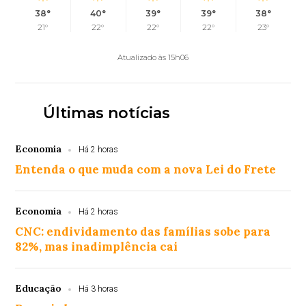
38°
40°
39°
39°
38°
21°
22°
22°
22°
23°
Atualizado às 15h06
Últimas notícias
Economia
Há 2 horas
Entenda o que muda com a nova Lei do Frete
Economia
Há 2 horas
CNC: endividamento das famílias sobe para
82%, mas inadimplência cai
Educação
Há 3 horas