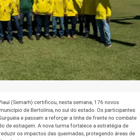
iauí (Semarh) certificou, nesta semana, 176 novos
município de Bertolínia, no sul do estado. Os participantes
 Gurguéia e passam a reforçar a linha de frente no combate
do de estiagem. A nova turma fortalece a estratégia de
 reduzir os impactos das queimadas, protegendo áreas de