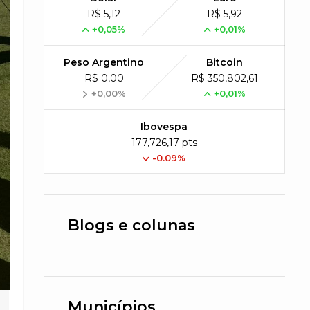
R$ 5,12
R$ 5,92
+0,05%
+0,01%
Peso Argentino
Bitcoin
R$ 0,00
R$ 350,802,61
+0,00%
+0,01%
Ibovespa
177,726,17 pts
-0.09%
Blogs e colunas
Municípios