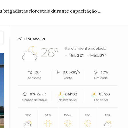
brigadistas florestais durante capacitação ...
Floriano, PI
26°
Parcialmente nublado
Mín.
22°
Máx.
37°
26°
2.05km/h
37%
Sensação
Vento
Umidade
0%
06h02
05h53
(0mm)
Chance de chuva
Nascer do sol
Pôr do sol
SEX
SÁB
DOM
SEG
TER