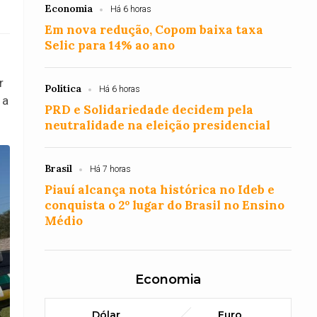
Economia
Há 6 horas
Em nova redução, Copom baixa taxa
Selic para 14% ao ano
r
Política
Há 6 horas
 a
PRD e Solidariedade decidem pela
neutralidade na eleição presidencial
Brasil
Há 7 horas
Piauí alcança nota histórica no Ideb e
conquista o 2º lugar do Brasil no Ensino
Médio
Economia
Dólar
Euro