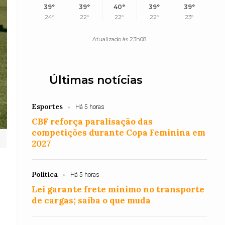
39°
39°
40°
39°
39°
24°
22°
22°
22°
23°
Atualizado às 23h08
Últimas notícias
Esportes
Há 5 horas
CBF reforça paralisação das
competições durante Copa Feminina em
2027
Política
Há 5 horas
Lei garante frete mínimo no transporte
de cargas; saiba o que muda