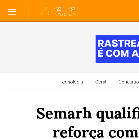
22
37
°C
°C
Floriano, PI
Tecnologia
Geral
Concurso
Semarh qualifi
reforça com