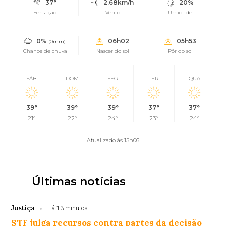
37°
2.68km/h
20%
Sensação
Vento
Umidade
0%
06h02
05h53
(0mm)
Chance de chuva
Nascer do sol
Pôr do sol
SÁB
DOM
SEG
TER
QUA
39°
39°
39°
37°
37°
21°
22°
24°
23°
24°
Atualizado às 15h06
Últimas notícias
Justiça
Há 13 minutos
STF julga recursos contra partes da decisão