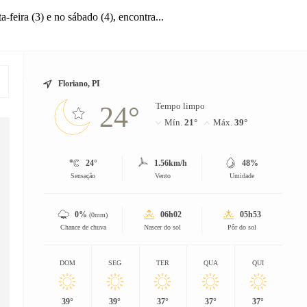
-feira (3) e no sábado (4), encontra...
Floriano, PI
Tempo limpo
24°
Mín.
21°
Máx.
39°
24°
1.56km/h
48%
Sensação
Vento
Umidade
0%
06h02
05h53
(0mm)
Chance de chuva
Nascer do sol
Pôr do sol
DOM
SEG
TER
QUA
QUI
39°
39°
37°
37°
37°