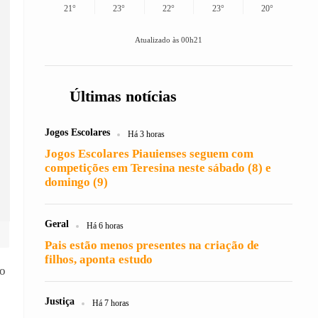
21°
23°
22°
23°
20°
Atualizado às 00h21
Últimas notícias
Jogos Escolares
Há 3 horas
Jogos Escolares Piauienses seguem com
competições em Teresina neste sábado (8) e
domingo (9)
Geral
Há 6 horas
Pais estão menos presentes na criação de
filhos, aponta estudo
no
Justiça
Há 7 horas