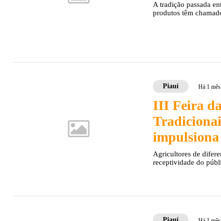
A tradição passada ent
produtos têm chamado 
Piauí
Há 1 mês
III Feira d
Tradicionai
impulsiona
Agricultores de difer
receptividade do públi
Piauí
Há 1 mês