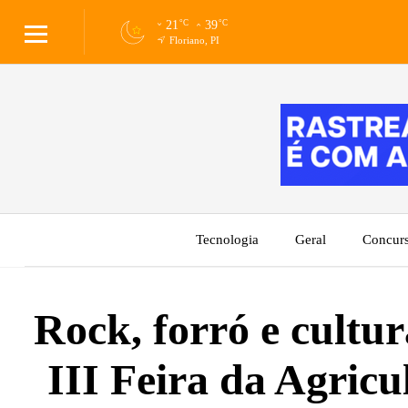
21
°C
39
°C
Floriano, PI
Tecnologia
Geral
Concur
Rock, forró e cult
III Feira da Agricu