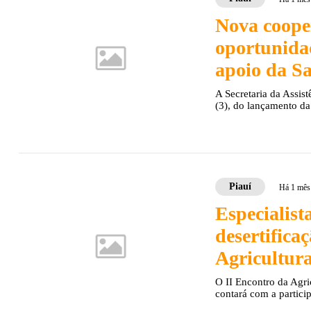
Nova coope
oportunidad
apoio da S
A Secretaria da Assist
(3), do lançamento da
Piauí
Há 1 mês
Especialist
desertifica
Agricultura
O II Encontro da Agri
contará com a particip