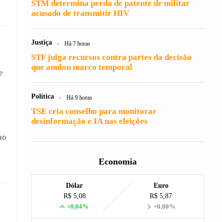
STM determina perda de patente de militar
acusado de transmitir HIV
Justiça
Há 7 horas
STF julga recursos contra partes da decisão
que anulou marco temporal
e
e
Política
Há 9 horas
TSE cria conselho para monitorar
desinformação e IA nas eleições
ao
Economia
Dólar
Euro
R$ 5,08
R$ 5,87
+0,04%
+0,00%