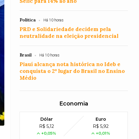
Selic para 14% ao ano
Política
Há 10 horas
PRD e Solidariedade decidem pela
neutralidade na eleição presidencial
Brasil
Há 10 horas
Piauí alcança nota histórica no Ideb e
conquista o 2º lugar do Brasil no Ensino
Médio
Economia
Dólar
Euro
R$ 5,12
R$ 5,92
+0,05%
+0,01%