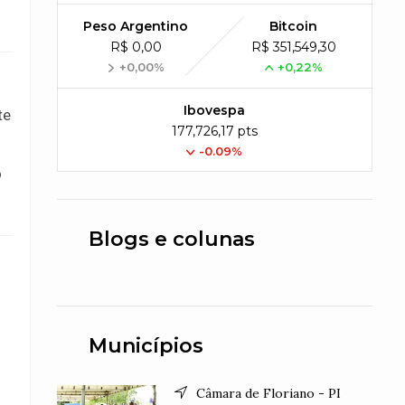
Peso Argentino
Bitcoin
R$ 0,00
R$ 351,549,30
+0,00%
+0,22%
Ibovespa
te
177,726,17 pts
-0.09%
o
Blogs e colunas
Municípios
Câmara de Floriano - PI