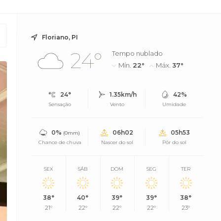
Floriano, PI
24°
Tempo nublado
Mín.
22°
Máx.
37°
24°
1.35km/h
42%
Sensação
Vento
Umidade
0%
06h02
05h53
(0mm)
Chance de chuva
Nascer do sol
Pôr do sol
SEX
SÁB
DOM
SEG
TER
38°
40°
39°
39°
38°
21°
22°
22°
22°
23°