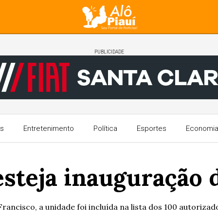
PUBLICIDADE
s
Entretenimento
Política
Esportes
Economi
esteja inauguração d
rancisco, a unidade foi incluída na lista dos 100 autorizad