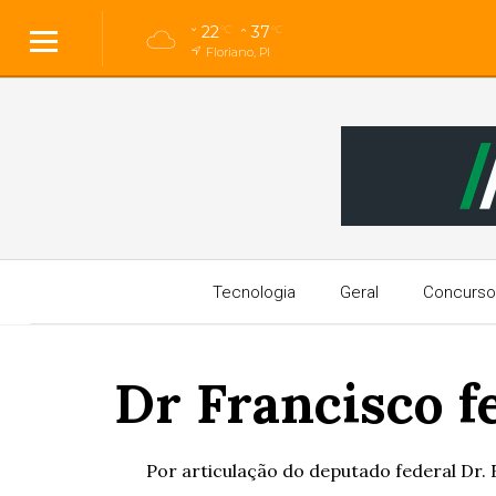
22
37
°C
°C
Floriano, PI
Tecnologia
Geral
Concurso
Dr Francisco f
Por articulação do deputado federal Dr. F