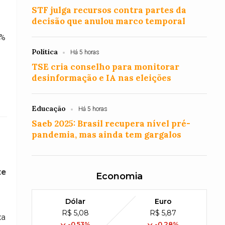
STF julga recursos contra partes da
decisão que anulou marco temporal
5%
Política
Há 5 horas
TSE cria conselho para monitorar
desinformação e IA nas eleições
Educação
Há 5 horas
Saeb 2025: Brasil recupera nível pré-
pandemia, mas ainda tem gargalos
te
Economia
Dólar
Euro
R$ 5,08
R$ 5,87
xa
-0,53%
-0,28%