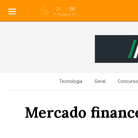
21
38
°C
°C
Floriano, PI
Tecnologia
Geral
Concurso
Mercado finance