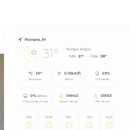
Floriano, PI
31°
Tempo limpo
Mín.
21°
Máx.
38°
30°
0.16km/h
29%
Sensação
Vento
Umidade
0%
06h02
05h53
(0mm)
Chance de chuva
Nascer do sol
Pôr do sol
SÁB
DOM
SEG
TER
QUA