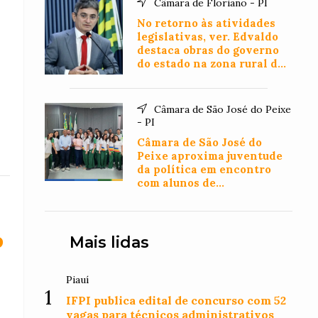
Câmara de Floriano - PI
No retorno às atividades
legislativas, ver. Edvaldo
destaca obras do governo
do estado na zona rural de
Floriano
Câmara de São José do Peixe
- PI
Câmara de São José do
Peixe aproxima juventude
da política em encontro
com alunos de
Administração
o
Mais lidas
Piauí
1
IFPI publica edital de concurso com 52
vagas para técnicos administrativos