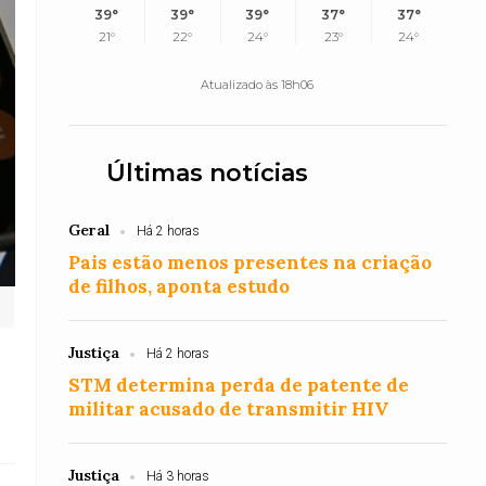
39°
39°
39°
37°
37°
21°
22°
24°
23°
24°
Atualizado às 18h06
Últimas notícias
Geral
Há 2 horas
Pais estão menos presentes na criação
de filhos, aponta estudo
Justiça
Há 2 horas
STM determina perda de patente de
militar acusado de transmitir HIV
Justiça
Há 3 horas