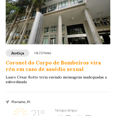
Justiça
Há 20 horas
Coronel do Corpo de Bombeiros vira
réu em caso de assédio sexual
Lauro César Botto teria enviado mensagens inadequadas a
subordinada
Floriano, PI
21°
Tempo limpo