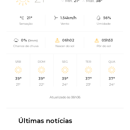
Mín.
21°
Máx.
38°
21°
1.54km/h
56%
Sensação
Vento
Umidade
0%
06h02
05h53
(0mm)
Chance de chuva
Nascer do sol
Pôr do sol
SÁB
DOM
SEG
TER
QUA
39°
39°
39°
37°
37°
21°
22°
24°
23°
24°
Atualizado às 06h06
Últimas notícias