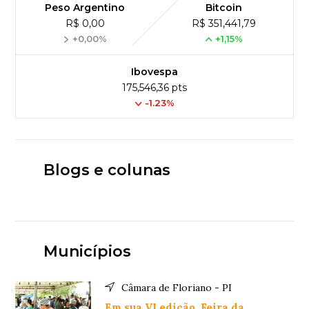
Peso Argentino
Bitcoin
R$ 0,00
R$ 351,441,79
+0,00%
+1,15%
Ibovespa
175,546,36 pts
-1.23%
Blogs e colunas
Municípios
Câmara de Floriano - PI
Em sua VI edição, Feira da