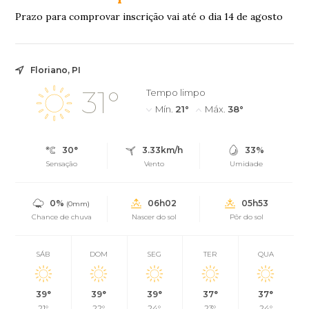
Prazo para comprovar inscrição vai até o dia 14 de agosto
Floriano, PI
31°
Tempo limpo
Mín.
21°
Máx.
38°
30°
3.33km/h
33%
Sensação
Vento
Umidade
0%
06h02
05h53
(0mm)
Chance de chuva
Nascer do sol
Pôr do sol
SÁB
DOM
SEG
TER
QUA
39°
39°
39°
37°
37°
21°
22°
24°
23°
24°