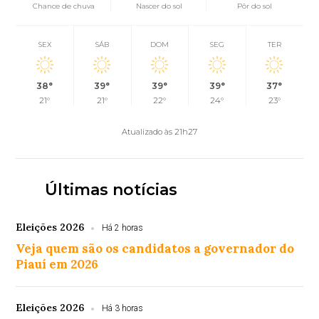
Chance de chuva
Nascer do sol
Pôr do sol
SEX
SÁB
DOM
SEG
TER
38°
39°
39°
39°
37°
21°
21°
22°
24°
23°
Atualizado às 21h27
Últimas notícias
Eleições 2026
Há 2 horas
Veja quem são os candidatos a governador do
Piauí em 2026
Eleições 2026
Há 3 horas