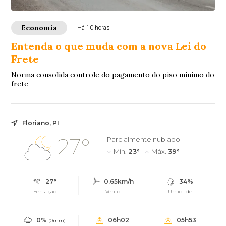
Economia
Há 10 horas
Entenda o que muda com a nova Lei do
Frete
Norma consolida controle do pagamento do piso mínimo do
frete
Floriano, PI
27°
Parcialmente nublado
Mín.
23°
Máx.
39°
27°
0.65km/h
34%
Sensação
Vento
Umidade
0%
06h02
05h53
(0mm)