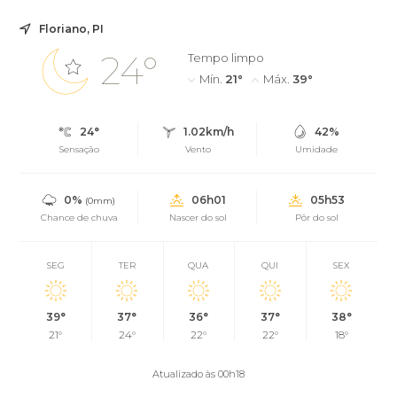
Floriano, PI
24°
Tempo limpo
Mín.
21°
Máx.
39°
24°
1.02km/h
42%
Sensação
Vento
Umidade
0%
06h01
05h53
(0mm)
Chance de chuva
Nascer do sol
Pôr do sol
SEG
TER
QUA
QUI
SEX
39°
37°
36°
37°
38°
21°
24°
22°
22°
18°
Atualizado às 00h18