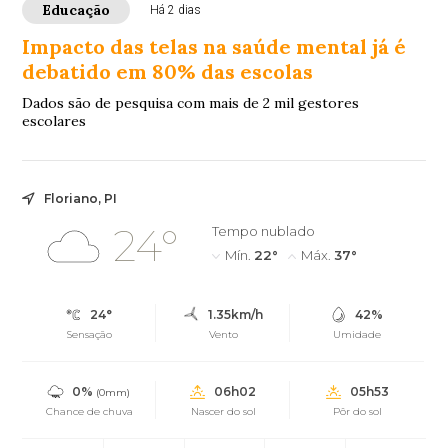
Educação
Há 2 dias
Impacto das telas na saúde mental já é
debatido em 80% das escolas
Dados são de pesquisa com mais de 2 mil gestores
escolares
Floriano, PI
24°
Tempo nublado
Mín.
22°
Máx.
37°
24°
1.35km/h
42%
Sensação
Vento
Umidade
0%
06h02
05h53
(0mm)
Chance de chuva
Nascer do sol
Pôr do sol