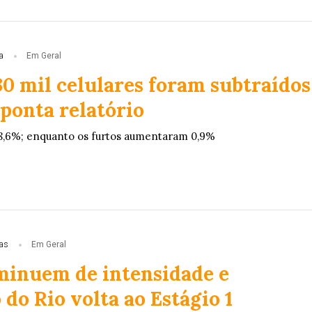
a
Em Geral
30 mil celulares foram subtraídos
ponta relatório
8,6%; enquanto os furtos aumentaram 0,9%
ias
Em Geral
minuem de intensidade e
do Rio volta ao Estágio 1