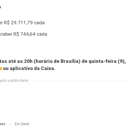
6
er R$ 29.711,79 cada
eceber R$ 744,64 cada
s até as 20h (horário de Brasília) de quinta-feira (9),
e
ou aplicativo da Caixa.
após a publicidade
oras
Em Geral