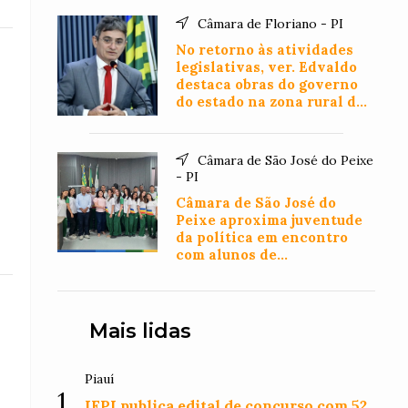
Câmara de Floriano - PI
No retorno às atividades
legislativas, ver. Edvaldo
destaca obras do governo
do estado na zona rural de
Floriano
Câmara de São José do Peixe
- PI
Câmara de São José do
Peixe aproxima juventude
da política em encontro
com alunos de
Administração
Mais lidas
Piauí
1
IFPI publica edital de concurso com 52