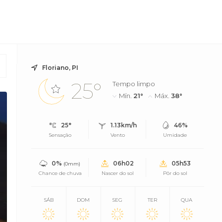
Floriano, PI
25°
Tempo limpo
Mín.
21°
Máx.
38°
25°
1.13km/h
46%
Sensação
Vento
Umidade
0%
06h02
05h53
(0mm)
Chance de chuva
Nascer do sol
Pôr do sol
SÁB
DOM
SEG
TER
QUA