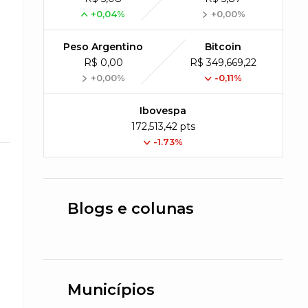
+0,04%
+0,00%
Peso Argentino
Bitcoin
R$ 0,00
R$ 349,669,22
+0,00%
-0,11%
Ibovespa
172,513,42 pts
-1.73%
Blogs e colunas
Municípios