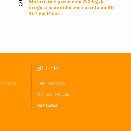
5
Motorista é preso com 273 kg de
drogas escondidos em carreta na BR-
407 em Picos
Links
 Corpos?
Fale conosco
Últimas notícias
Ver todos