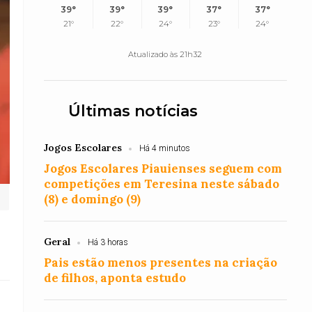
39°
39°
39°
37°
37°
21°
22°
24°
23°
24°
Atualizado às 21h32
Últimas notícias
Jogos Escolares
Há 4 minutos
Jogos Escolares Piauienses seguem com
competições em Teresina neste sábado
(8) e domingo (9)
Geral
Há 3 horas
Pais estão menos presentes na criação
de filhos, aponta estudo