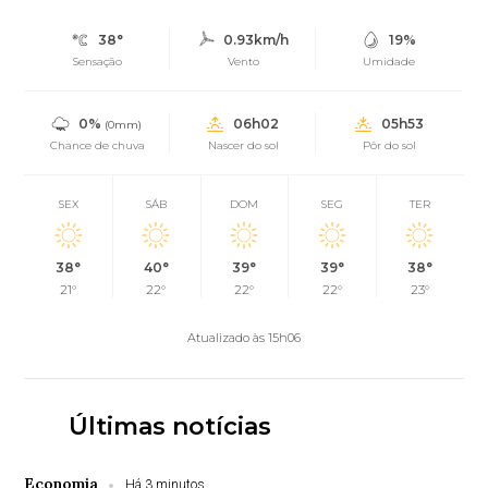
38°
0.93km/h
19%
Sensação
Vento
Umidade
0%
06h02
05h53
(0mm)
Chance de chuva
Nascer do sol
Pôr do sol
SEX
SÁB
DOM
SEG
TER
38°
40°
39°
39°
38°
21°
22°
22°
22°
23°
Atualizado às 15h06
Últimas notícias
Economia
Há 3 minutos