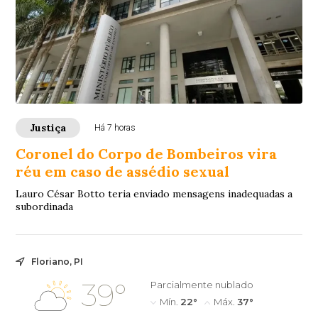
Justiça
Há 7 horas
Coronel do Corpo de Bombeiros vira
réu em caso de assédio sexual
Lauro César Botto teria enviado mensagens inadequadas a
subordinada
Floriano, PI
39°
Parcialmente nublado
Mín.
22°
Máx.
37°