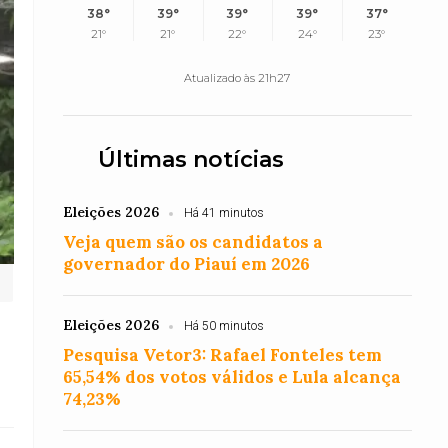
38°
39°
39°
39°
37°
21°
21°
22°
24°
23°
Atualizado às 21h27
Últimas notícias
Eleições 2026
Há 41 minutos
Veja quem são os candidatos a
governador do Piauí em 2026
Eleições 2026
Há 50 minutos
Pesquisa Vetor3: Rafael Fonteles tem
65,54% dos votos válidos e Lula alcança
74,23%