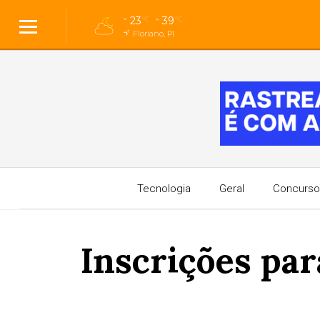
23
39
°C
°C
Floriano, PI
Tecnologia
Geral
Concurso
Inscrições pa