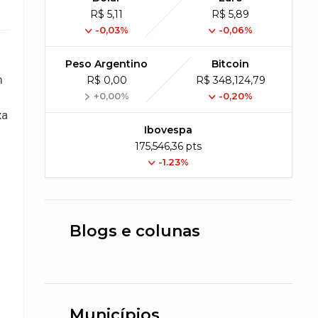
R$ 5,11
R$ 5,89
-0,03%
-0,06%
Peso Argentino
Bitcoin
m
R$ 0,00
R$ 348,124,79
+0,00%
-0,20%
xa
Ibovespa
175,546,36 pts
-1.23%
Blogs e colunas
Municípios