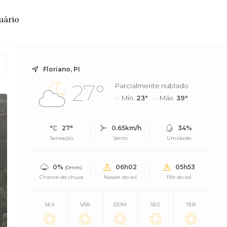
uário
Floriano, PI
27°
Parcialmente nublado
Mín.
23°
Máx.
39°
27°
0.65km/h
34%
Sensação
Vento
Umidade
0%
06h02
05h53
(0mm)
Chance de chuva
Nascer do sol
Pôr do sol
SEX
SÁB
DOM
SEG
TER