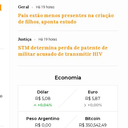
l
Geral
Há 19 horas
Pais estão menos presentes na criação
de filhos, aponta estudo
Justiça
Há 19 horas
STM determina perda de patente de
militar acusado de transmitir HIV
Economia
Dólar
Euro
ão
R$ 5,08
R$ 5,87
+0,04%
+0,00%
Peso Argentino
Bitcoin
R$ 0,00
R$ 350,542,49