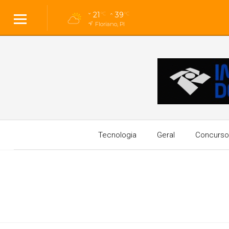
21
39
°C
°C
Floriano, PI
Tecnologia
Geral
Concurso