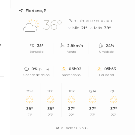
Floriano, PI
36°
Parcialmente nublado
Mín.
21°
Máx.
39°
e
35°
2.8km/h
24%
Sensação
Vento
Umidade
0%
06h02
05h53
(0mm)
Chance de chuva
Nascer do sol
Pôr do sol
DOM
SEG
TER
QUA
QUI
39°
39°
37°
37°
37°
21°
23°
22°
23°
20°
Atualizado às 12h06