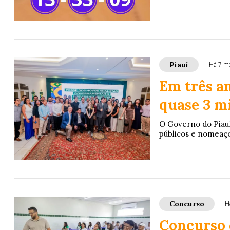
Piauí
Há 7 m
Em três a
quase 3 m
O Governo do Piau
públicos e nomeaçõ
Concurso
H
Concurso 