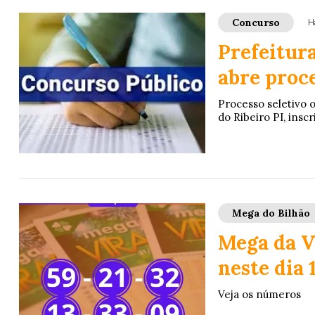
Concurso
H
Prefeitura
abre proc
Processo seletivo 
do Ribeiro PI, insc
Mega do Bilhão
Mega da V
neste dia 1
Veja os números