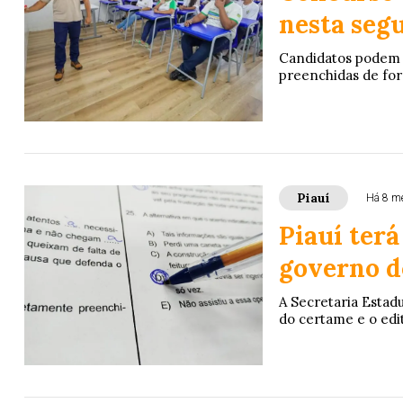
nesta segu
Candidatos podem s
preenchidas de for
Piauí
Há 8 m
Piauí terá
governo do
A Secretaria Estad
do certame e o edi