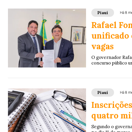
Piauí
Há 8 m
Rafael Fo
unificado
vagas
O governador Rafael
concurso público un
Piauí
Há 8 m
Inscriçõe
quatro mi
Segundo o governado