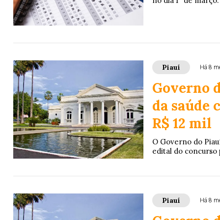
no dia 1º de março.
Piauí
Há 8 m
Governo d
da saúde c
R$ 12 mil
O Governo do Piauí,
edital do concurso 
Piauí
Há 8 m