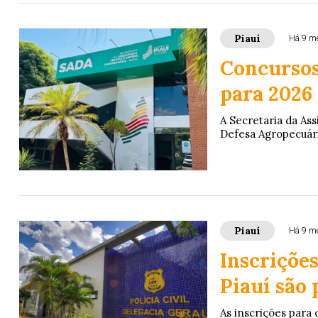
Piauí
Há 9 m
Concursos
para 2026
A Secretaria da Ass
Defesa Agropecuária
Piauí
Há 9 m
Inscrições
Piauí são
As inscrições para 