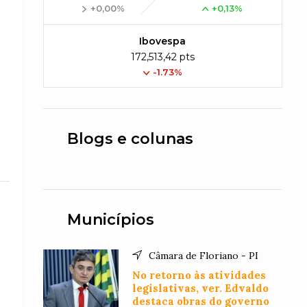
+0,00%
+0,13%
Ibovespa
172,513,42 pts
-1.73%
Blogs e colunas
Municípios
Câmara de Floriano - PI
No retorno às atividades
legislativas, ver. Edvaldo
destaca obras do governo