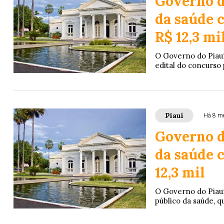
Governo d
da saúde c
R$ 12,3 mi
O Governo do Piauí,
edital do concurso 
Piauí
Há 8 m
Governo d
da saúde c
12,3 mil
O Governo do Piauí 
público da saúde, q