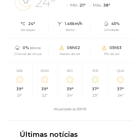
24°
Mín.
21°
Máx.
38°
24°
1.46km/h
45%
Sensação
Vento
Umidade
0%
06h02
05h53
(0mm)
Chance de chuva
Nascer do sol
Pôr do sol
SÁB
DOM
SEG
TER
QUA
39°
39°
39°
37°
37°
21°
22°
24°
23°
24°
Atualizado às 00h16
Últimas notícias