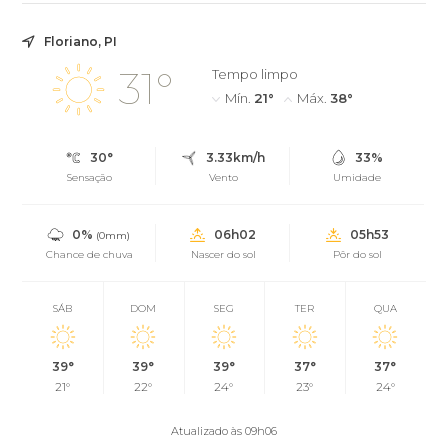
Floriano, PI
31°
Tempo limpo
Mín.
21°
Máx.
38°
30°
3.33km/h
33%
Sensação
Vento
Umidade
0%
06h02
05h53
(0mm)
Chance de chuva
Nascer do sol
Pôr do sol
SÁB
DOM
SEG
TER
QUA
39°
39°
39°
37°
37°
21°
22°
24°
23°
24°
Atualizado às 09h06